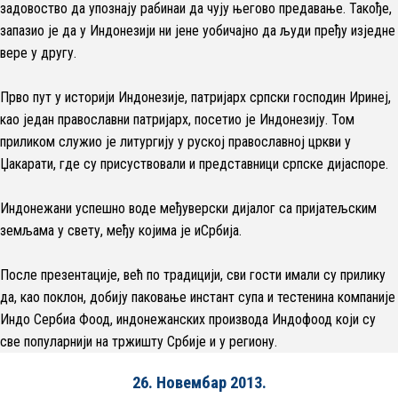
задовоство да упознају рабинаи да чују његово предавање. Такође,
запазио је да у Индонезији ни јене уобичајно да људи пређу изједне
вере у другу.
Прво пут у историји Индонезије, патријарх српски господин Иринеј,
као један православни патријарх, посетио је Индонезију. Том
приликом служио је литургију у руској православној цркви у
Џакарати, где су присуствовали и представници српске дијаспоре.
Индонежани успешно воде међуверски дијалог са пријатељским
земљама у свету, међу којима је иСрбија.
После презентације, већ по традицији, сви гости имали су прилику
да, као поклон, добију паковање инстант супа и тестенина компаније
Индо Сербиа Фоод, индонежанских производа Индофоод који су
све популарнији на тржишту Србије и у региону.
26. Новембар 2013.