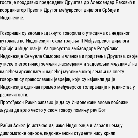
госте је поздравио председник Друштва др Александар Раковић и
координатор Првог и Другог међуврског дијалога Србије и
Индонезије.
Говорници су веома надахнуто говорили о утисцима са недавног
путовања по Индонезији током трајања II Међуверског дијалога
Србије и Индонезије. Уз присуство амбасадора Републике
Индонезије Семуела Самсона и чланова и пријатеља Друштва, своје
утиске о егзотичној земљии „насмејаним и задовољни мљудима“ на
највећем архипелагу и највећој муслиманској земљи на свету
говорили су православаци јеврејин, који су изјавили да је
Индонезија одличан пример међуверске толеранције и јединства у
различитости.
Протођакон Ракић запазио је да су Индонежани веома побожни
људии да врло често у свом говору помињу реч Бог.
Рабин Асиел је истакао да, иако Индонезија и Израел немају
дипломатске односе, индонежански студенти нису крили