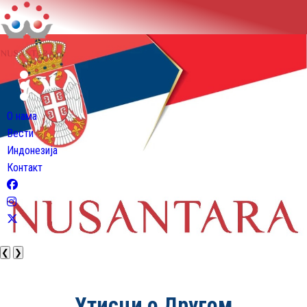
О нама
Вести
Индонезија
Контакт
❮
❯
Утисци о Другом