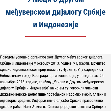
међуверском дијалогу Србије
и Индонезије
Поводом успешно организованог Другог међуверског дијалога
Србије и Индонезије у октобру 2013. године, у Џакарти, Друштво
српско-индонежанског пријатељства „Нусантара“ у сарадњи са
Библиотеком града Београда, организовало је, у понедељак, 25.
новембра 2013. године, трибину „Утисци о Другом међуверском
дијалогу Србије и Индонезије“ на којем су говорили чланови
државно-верске делегације протођакон Радомир Ракић, главни и
одговорни уредник Информативне службе Српске православне
цркве и рабин Исак Асиел из Савеза јеврејских општина Србије, а