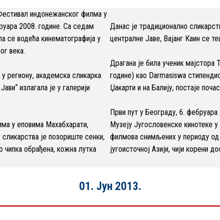
н Фестивал индонежанског филма у
бруара 2008. године. Са седам
Данас је традиционално сликарств
ла се водећа кинематографија у
централне Јаве, Вајанг Каин се т
ог века.
Драгана је била ученик мајстора 
у региону, академска сликарка
године) као Darmasiswa стипенди
Јави“ излагала је у галерији
Џакарти и на Балију, постаје поч
Први пут у Београду, 6. фебруара
 има у еповима Махабхарати,
Музеју Југословенске кинотеке у 
 сликарства је позориште сенки,
филмова снимљених у периоду од 
о чипка обрађена, кожна лутка
југоисточној Азији, чији корени 
01. Јун 2013.