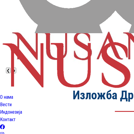
❮
❯
Изложба Дра
О нама
Вести
Индонезија
Контакт