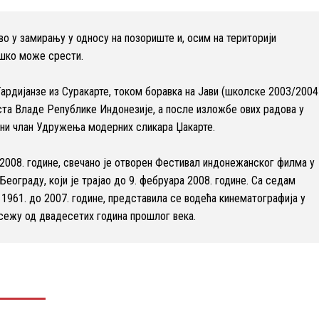
о у замирању у односу на позориште и, осим на територији
ешко може срести.
Тардијанзе из Суракарте, током боравка на Јави (школске 2003/2004
ста Владе Републике Индонезије, а после изложбе ових радова у
асни члан Удружења модерних сликара Џакарте.
 2008. године, свечано је отворен Фестивал индонежанског филма у
Београду, који је трајао до 9. фебруара 2008. године. Са седам
1961. до 2007. године, представила се водећа кинематографија у
досежу од двадесетих година прошлог века.