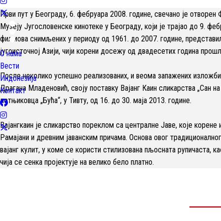
Први пут у Београду, 6. фебруара 2008. године, свечано је отворе
Музеју Југословенске кинотеке у Београду, који је трајао до 9. фе
филмова снимљених у периоду од 1961. до 2007. године, представи
југоисточној Азији, чији корени досежу од двадесетих година прошл
О нама
Вести
После неколико успешно реализованих, и веома запажених изложби 
Индонезија
Драгана Младеновић, своју поставку Вајанг Каин сликарства „Сан на 
Контакт
летњиковца „Бућа“, у Тивту, од 16. до 30. маја 2013. године.
Вајангкаин је сликарство пореклом са централне Јаве, које корене
Рамајани и древним јаванским причама. Основа овог традиционалног
вајанг кулит, у коме се користи стилизована пљосната рупичаста, ка
чија се сенка пројектује на велико бело платно.