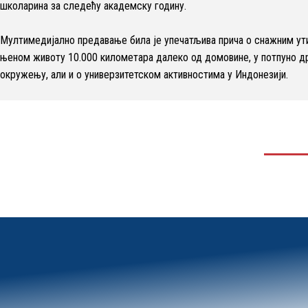
школарина за следећу академску годину.
Мултимедијално предавање била је упечатљива прича о снажним ут
њеном животу 10.000 километара далеко од домовине, у потпуно д
окружењу, али и о универзитетском активностима у Индонезији.