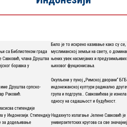
Било је то искрено казивање како су се,
њи са Библиотеком града
муслиманској земљи на свету, о домина
е Савковић, члана Друштва
њених увек насмејаних и предузимљивих 
јског боравка у
њиховог фунционисања.
Окупљени у пуној „Римској дворани“ БГБ 
у име Друштва српско-
индонежанској култури радикално другач
ар Раковић.
група и подгрупа… Савковићева је изнел
односу на садашњост и будућност.
масисва стипендије
а у Индонезији. Стипендију
Надахнуто излагање Јелене Савковић је 
ме за додељивање
универзитетских кругова са све значајни