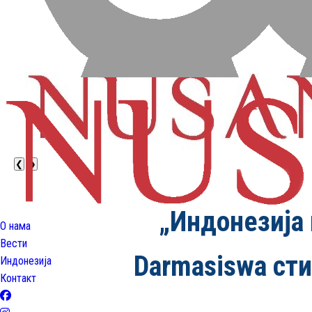
❮
❯
„Индонезија 
О нама
Вести
Darmasiswa ст
Индонезија
Контакт