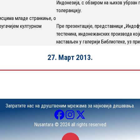
Индонезија, с обзиром на њихов убрзан
толеранцију.
исцима младе странкиње, о
ругачијем културном
Пре презентације, представници „Индоф
тестенина, индонежанских производа који
настављен у галерији Библиотеке, уз при
27. Март 2013.
Запратите нас на друштвеним мрежама за најновија дешавања.
Nusantara © 2024 all rights reserved