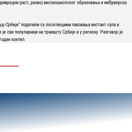
 привредни раст, развој високошколског образовања и међуверску
уд-Србије“ поделили су посетиоцима паковања инстант супа и
 је све популарнији на тржишту Србије и у региону. Разговор је
годан коктел.