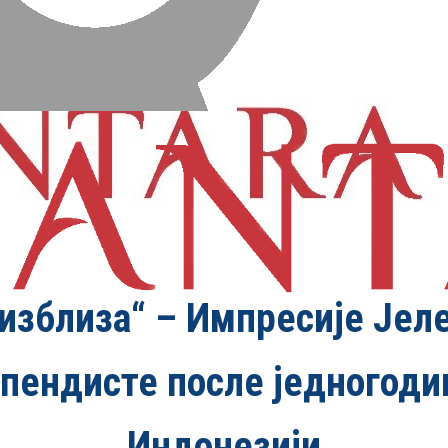
изблиза“ – Импресије Јел
ипендисте после једногоди
Индонезији