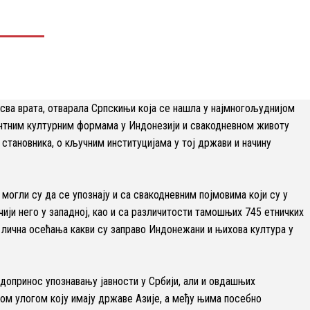
 сва врата, отварала Српскињи која се нашла у најмногољуднијом
нтним културним формама у Индонезији и свакодневном животу
становника, о кључним институцијама у тој држави и начину
могли су да се упознају и са свакодневним појмовима који су у
ији него у западној, као и са различитости тамошњих 745 етничких
а лична осећања какви су заправо Индонежани и њихова култура у
допринос упознавању јавности у Србији, али и овдашњих
јом улогом коју имају државе Азије, а међу њима посебно