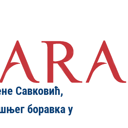
ене Савковић,
шњег боравка у