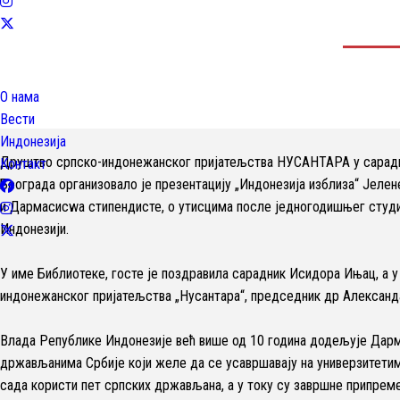
О нама
Вести
Индонезија
Друштво српско-индонежанског пријатељства НУСАНТАРА у сарад
Контакт
Београда организовало је презентацију „Индонезија изблиза“ Јелен
и Дармасисwа стипендисте, о утисцима после једногодишњег студи
Индонезији.
У име Библиотеке, госте је поздравила сарадник Исидора Ињац, а 
индонежанског пријатељства „Нусантара“, председник др Александ
Влада Републике Индонезије већ више од 10 година додељује Дар
држављанима Србије који желе да се усавршавају на универзитетим
сада користи пет српских држављана, а у току су завршне припре